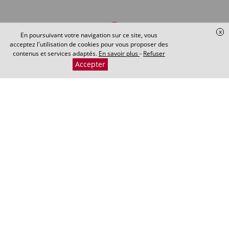
x
En poursuivant votre navigation sur ce site, vous
acceptez l'utilisation de cookies pour vous proposer des
contenus et services adaptés.
En savoir plus
-
Refuser
Accepter
Cabinet d'avocat à Dijon
en droit des affaires
Domaines d'intervention :
Droit des affaires
: conseil et contentieux général
Droit commercial
: rédaction de contrats et litiges
entreprises