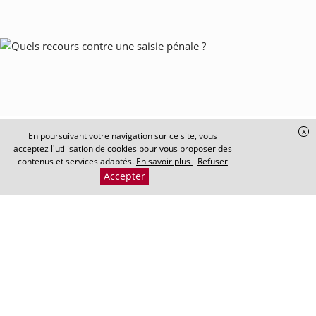
Quels recours contre une saisie pénale ?
x
En poursuivant votre navigation sur ce site, vous
acceptez l'utilisation de cookies pour vous proposer des
Publié le 14/02/2024
-
Mis à jour le 14/02/2024
contenus et services adaptés.
En savoir plus
-
Refuser
Accepter
Dans le cadre d’une instance pénale (qu’il s’agisse d’une
enquête ou d‘une instruction), le magistrat ou le juge
d’instruction peut solliciter des saisies à l’encontre des
biens qui appartiennent au...
Lire la suite >