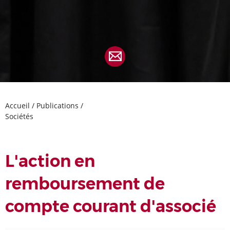
Accueil
/
Publications
/
Sociétés
L'action en
remboursement de
compte courant d'associé