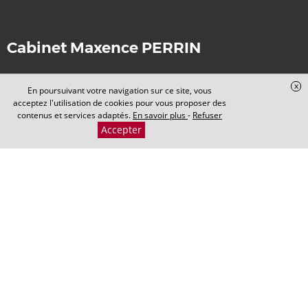
Cabinet Maxence PERRIN
x
En poursuivant votre navigation sur ce site, vous
acceptez l'utilisation de cookies pour vous proposer des
contenus et services adaptés.
En savoir plus
-
Refuser
​​​​​​​5 Rond-Point de la Nation
Accepter
21000 DIJON
maxence.perrin-avocat@avocatline.fr
06 79 51 31 19