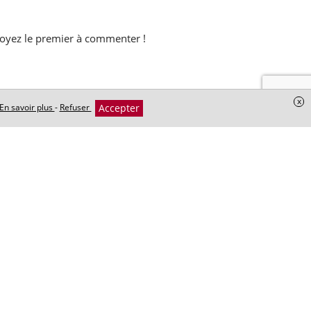
oyez le premier à commenter !
x
Accepter
En savoir plus
-
Refuser
+
−