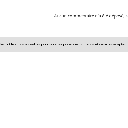
Aucun commentaire n'a été déposé, s
tez l'utilisation de cookies pour vous proposer des contenus et services adaptés.
Cabinet Maxence PERRIN
​​​​​​​5 Rond-Point de la Nation
21000 DIJON