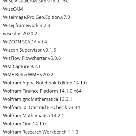
WISE VisualCAM SR6 v16.9.150

WiseCAM

WiseImage.Pro.Geo.Edition.v7.0

Wisej framework 3.2.3

wiseplus 2020.2

WIZCON SCADA v9.4

Wizcon Supervisor v9.1.6

WizFlow Flowcharter v5.0.6

WM Capture 9.2.1

WMF BetterWMF v2022

Wolfram Alpha Notebook Edition 14.1.0

Wolfram Finance Platform 14.1.0 x64

Wolfram gridMathematica 13.3.1

Wolfram Idi Otictrad ErsChec k v3.44

Wolfram Mathematica 14.2.1

Wolfram One 14.1.0

Wolfram Research Workbench 1.1.0
