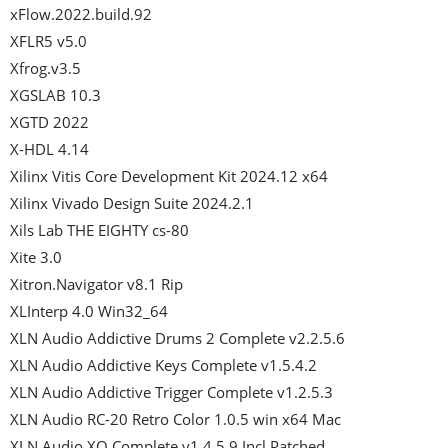
xFlow.2022.build.92

XFLR5 v5.0

Xfrog.v3.5

XGSLAB 10.3

XGTD 2022

X-HDL 4.14

Xilinx Vitis Core Development Kit 2024.12 x64

Xilinx Vivado Design Suite 2024.2.1

Xils Lab THE EIGHTY cs-80

Xite 3.0

Xitron.Navigator v8.1 Rip

XLInterp 4.0 Win32_64

XLN Audio Addictive Drums 2 Complete v2.2.5.6

XLN Audio Addictive Keys Complete v1.5.4.2

XLN Audio Addictive Trigger Complete v1.2.5.3

XLN Audio RC-20 Retro Color 1.0.5 win x64 Mac

XLN Audio XO Complete v1.4.5.9 Incl Patched
