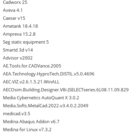
Cadworx 25

Aveva 4.1

Caesar v15

Ametank 18.4.18

Ampreva 15.2.8

Seg static equipment 5

Smartd 3d v14

Advisor v2002

AE.Tools.for.CADVance.2005

AEA.Technology.HyproTech.DISTIL.v5.0.4696

AEC.VIZ.v2.6.1.5.21.WinALL

AECOsim.Building.Designer.V8i.(SELECTseries.6).08.11.09.829

Media Cybernetics AutoQuant X 3.0.2

Media.Softs.MetalCad.2022.v3.4.0.2.2049

medicad.v3.5

Medina Abaqus Addon v6.7

Medina for Linux v7.3.2
