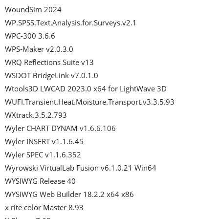
WoundSim 2024

WP.SPSS.Text.Analysis.for.Surveys.v2.1

WPC-300 3.6.6

WPS-Maker v2.0.3.0

WRQ Reflections Suite v13

WSDOT BridgeLink v7.0.1.0

Wtools3D LWCAD 2023.0 x64 for LightWave 3D

WUFI.Transient.Heat.Moisture.Transport.v3.3.5.93

WXtrack.3.5.2.793

Wyler CHART DYNAM v1.6.6.106

Wyler INSERT v1.1.6.45

Wyler SPEC v1.1.6.352

Wyrowski VirtualLab Fusion v6.1.0.21 Win64

WYSIWYG Release 40

WYSIWYG Web Builder 18.2.2 x64 x86

x rite color Master 8.93
