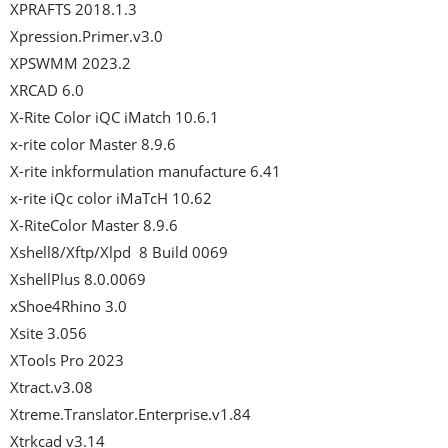
XPRAFTS 2018.1.3

Xpression.Primer.v3.0

XPSWMM 2023.2

XRCAD 6.0

X-Rite Color iQC iMatch 10.6.1

x-rite color Master 8.9.6

X-rite inkformulation manufacture 6.41

x-rite iQc color iMaTcH 10.62

X-RiteColor Master 8.9.6

Xshell8/Xftp/Xlpd  8 Build 0069

XshellPlus 8.0.0069

xShoe4Rhino 3.0

Xsite 3.056

XTools Pro 2023

Xtract.v3.08

Xtreme.Translator.Enterprise.v1.84

Xtrkcad v3.14
