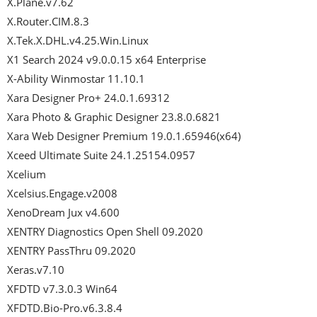
X.Plane.v7.62

X.Router.CIM.8.3

X.Tek.X.DHL.v4.25.Win.Linux

X1 Search 2024 v9.0.0.15 x64 Enterprise

X-Ability Winmostar 11.10.1

Xara Designer Pro+ 24.0.1.69312

Xara Photo & Graphic Designer 23.8.0.6821

Xara Web Designer Premium 19.0.1.65946(x64)

Xceed Ultimate Suite 24.1.25154.0957

Xcelium

Xcelsius.Engage.v2008

XenoDream Jux v4.600

XENTRY Diagnostics Open Shell 09.2020

XENTRY PassThru 09.2020

Xeras.v7.10

XFDTD v7.3.0.3 Win64

XFDTD.Bio-Pro.v6.3.8.4
