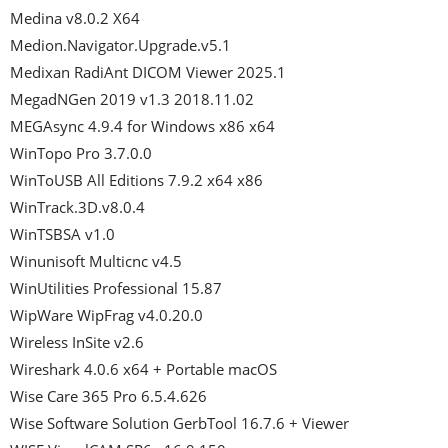
Medina v8.0.2 X64

Medion.Navigator.Upgrade.v5.1

Medixan RadiAnt DICOM Viewer 2025.1

MegadNGen 2019 v1.3 2018.11.02

MEGAsync 4.9.4 for Windows x86 x64

WinTopo Pro 3.7.0.0

WinToUSB All Editions 7.9.2 x64 x86

WinTrack.3D.v8.0.4

WinTSBSA v1.0

Winunisoft Multicnc v4.5

WinUtilities Professional 15.87

WipWare WipFrag v4.0.20.0

Wireless InSite v2.6

Wireshark 4.0.6 x64 + Portable macOS

Wise Care 365 Pro 6.5.4.626

Wise Software Solution GerbTool 16.7.6 + Viewer
