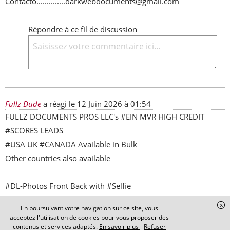
Contacto..............darkwebdocuments@gmail.com
Répondre à ce fil de discussion
Fullz Dude
a réagi le
12 Juin 2026 à 01:54
FULLZ DOCUMENTS PROS LLC's #EIN MVR HIGH CREDIT 
#SCORES LEADS

#USA UK #CANADA Available in Bulk

Other countries also available

#DL-Photos Front Back with #Selfie

Fullz with DL #issue & #Expiry

x
En poursuivant votre navigation sur ce site, vous
#SSN Dob Address #Fullz

acceptez l'utilisation de cookies pour vous proposer des
#NIN-#SIN Dob Address fullz

contenus et services adaptés.
En savoir plus
-
Refuser