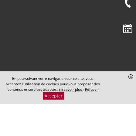
Cabinet Maxence PERRIN
x
En poursuivant votre navigation sur ce site, vous
acceptez l'utilisation de cookies pour vous proposer des
contenus et services adaptés.
En savoir plus
-
Refuser
Accepter
​​​​​​​5 Rond-Point de la Nation
21000 DIJON