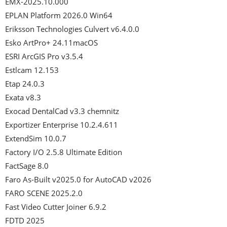
EMX-2025.10.000

EPLAN Platform 2026.0 Win64

Eriksson Technologies Culvert v6.4.0.0

Esko ArtPro+ 24.11macOS

ESRI ArcGIS Pro v3.5.4

Estlcam 12.153

Etap 24.0.3

Exata v8.3

Exocad DentalCad v3.3 chemnitz

Exportizer Enterprise 10.2.4.611

ExtendSim 10.0.7

Factory I/O 2.5.8 Ultimate Edition

FactSage 8.0

Faro As-Built v2025.0 for AutoCAD v2026

FARO SCENE 2025.2.0

Fast Video Cutter Joiner 6.9.2

FDTD 2025
