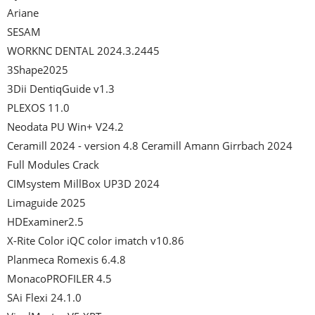
Ariane

SESAM

WORKNC DENTAL 2024.3.2445

3Shape2025

3Dii DentiqGuide v1.3

PLEXOS 11.0

Neodata PU Win+ V24.2

Ceramill 2024 - version 4.8 Ceramill Amann Girrbach 2024 
Full Modules Crack

CIMsystem MillBox UP3D 2024

Limaguide 2025

HDExaminer2.5

X-Rite Color iQC color imatch v10.86

Planmeca Romexis 6.4.8

MonacoPROFILER 4.5

SAi Flexi 24.1.0
