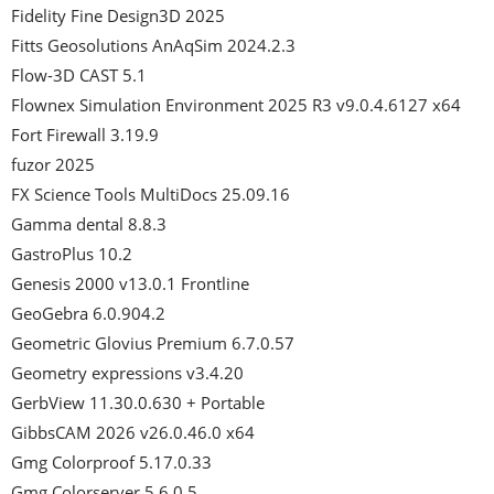
Fidelity Fine Design3D 2025

Fitts Geosolutions AnAqSim 2024.2.3

Flow-3D CAST 5.1

Flownex Simulation Environment 2025 R3 v9.0.4.6127 x64

Fort Firewall 3.19.9

fuzor 2025

FX Science Tools MultiDocs 25.09.16

Gamma dental 8.8.3

GastroPlus 10.2

Genesis 2000 v13.0.1 Frontline

GeoGebra 6.0.904.2

Geometric Glovius Premium 6.7.0.57

Geometry expressions v3.4.20

GerbView 11.30.0.630 + Portable

GibbsCAM 2026 v26.0.46.0 x64

Gmg Colorproof 5.17.0.33

Gmg Colorserver 5.6.0.5
