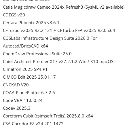
Catia Magicdraw Cameo 2024x Refresh3 (SysML v2 available)

CDEGS v20

Certara Phoenix 2025 v8.6.1

CFTurbo v2025 R2.2.121 + CFTurbo FEA v2025 R2.0 x64

CGSLabs Infrastructure Design Suite 2026.0 For 
Autocad/BricsCAD x64

ChemDraw Professional Suite 25.0

Chief Architect Premier X17 v27.2.1.2 Win / X10 macOS

Cimatron 2025 SP4 P1

CIMCO Edit 2025 25.01.17

CNCKAD V20

COAA PlanePlotter 6.7.2.6

Code VBA 11.0.0.24

Codev 2025.3

Coreform Cubit (csimsoft Trelis) 2025.8.0 x64

CSA.Corridor.EZ.v24.201.1472
