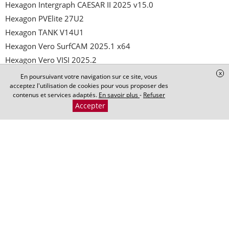
Hexagon Intergraph CAESAR II 2025 v15.0

Hexagon PVElite 27U2

Hexagon TANK V14U1

Hexagon Vero SurfCAM 2025.1 x64

Hexagon Vero VISI 2025.2

Hot Door CADtools 2026 v30.0.1 for Adobe Illustrator

x
En poursuivant votre navigation sur ce site, vous
acceptez l'utilisation de cookies pour vous proposer des
hspice 2025.06

contenus et services adaptés.
En savoir plus
-
Refuser
hypermill 2025 up3.1

Accepter
IK Multimedia AmpliTube 5 Complete v5.10.7

Immersive Display PRO 7.1.1

imobie DroidKit 2.3.7.20251028

Intergraph CAESAR II 2025 v15.0

Intergraph GT STRUDL v43.0

Intergraph Smart 3D 2025 v14.00.04

Intrepid v6.5

Intuit QuickBooks Enterprise Solutions 2024 R16 + 
Accountant
