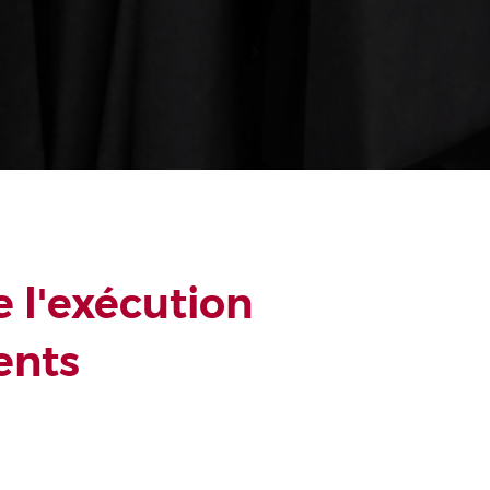
 l'exécution
ents