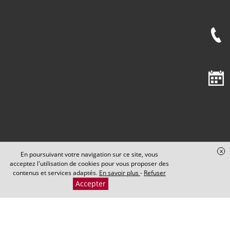
x
En poursuivant votre navigation sur ce site, vous
Cabinet Maxence PERRIN
acceptez l'utilisation de cookies pour vous proposer des
contenus et services adaptés.
En savoir plus
-
Refuser
Accepter
​​​​​​​5 Rond-Point de la Nation