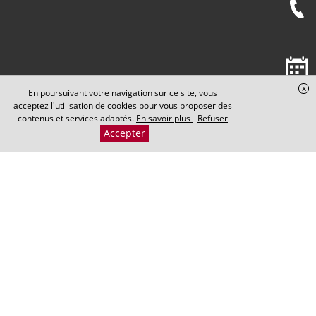
x
En poursuivant votre navigation sur ce site, vous
acceptez l'utilisation de cookies pour vous proposer des
contenus et services adaptés.
En savoir plus
-
Refuser
Accepter
Cabinet Maxence PERRIN
​​​​​​​5 Rond-Point de la Nation
21000 DIJON