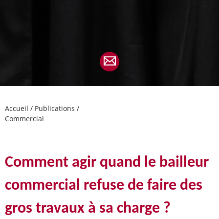
Accueil
/
Publications
/
Commercial
Comment agir quand le bailleur
commercial refuse de faire des
gros travaux à sa charge ?