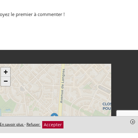
oyez le premier à commenter !
+
−
x
Accepter
En savoir plus
-
Refuser