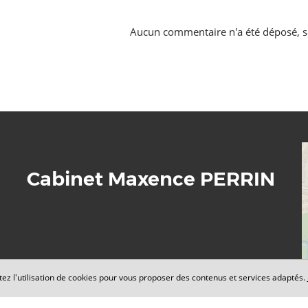
Aucun commentaire n'a été déposé, s
Cabinet Maxence PERRIN
​​​​​​​5 Rond-Point de la Nation
tez l'utilisation de cookies pour vous proposer des contenus et services adaptés.
21000 DIJON