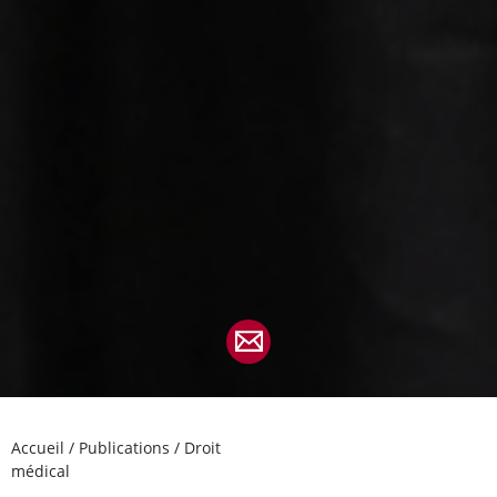
Accueil
/
Publications
/
Droit
médical