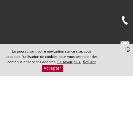
x
En poursuivant votre navigation sur ce site, vous
acceptez l'utilisation de cookies pour vous proposer des
contenus et services adaptés.
En savoir plus
-
Refuser
Accepter
Cabinet Maxence PERRIN
​​​​​​​5 Rond-Point de la Nation