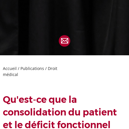
Accueil
/
Publications
/
Droit
médical
Qu'est-ce que la
consolidation du patient
et le déficit fonctionnel