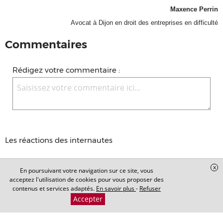
Maxence Perrin
Avocat à Dijon en droit des entreprises en difficulté
Commentaires
Rédigez votre commentaire :
Les réactions des internautes
x
Aucun commentaire n'a été déposé, soyez le premier à
En poursuivant votre navigation sur ce site, vous
acceptez l'utilisation de cookies pour vous proposer des
commenter !
contenus et services adaptés.
En savoir plus
-
Refuser
Accepter