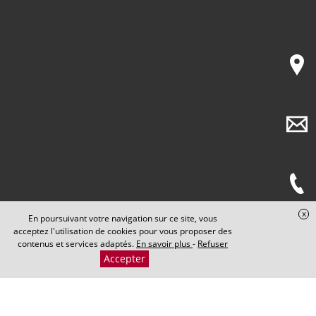
x
En poursuivant votre navigation sur ce site, vous
acceptez l'utilisation de cookies pour vous proposer des
contenus et services adaptés.
En savoir plus
-
Refuser
Accepter