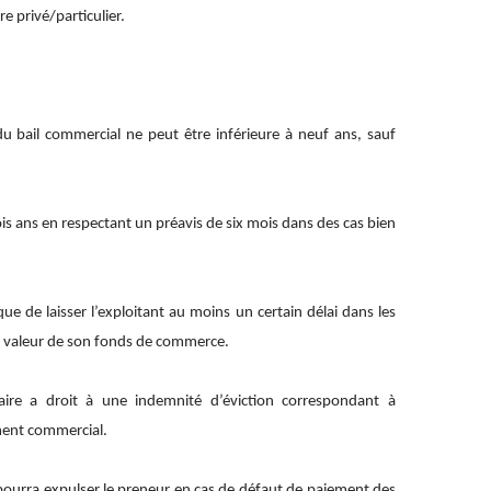
ire privé/particulier.
bail commercial ne peut être inférieure à neuf ans, sauf
rois ans en respectant un préavis de six mois dans des cas bien
ue de laisser l’exploitant au moins un certain délai dans les
la valeur de son fonds de commerce.
taire a droit à une indemnité d’éviction correspondant à
ement commercial.
ur pourra expulser le preneur en cas de défaut de paiement des