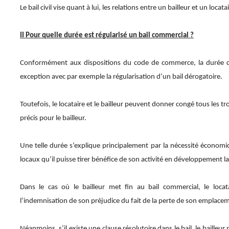
Le bail civil vise quant à lui, les relations entre un bailleur et un locata
II Pour quelle durée est régularisé un bail commercial ?
Conformément aux dispositions du code de commerce, la durée du 
exception avec par exemple la régularisation d’un bail dérogatoire.
Toutefois, le locataire et le bailleur peuvent donner congé tous les t
précis pour le bailleur.
Une telle durée s’explique principalement par la nécessité économiq
locaux qu’il puisse tirer bénéfice de son activité en développement 
Dans le cas où le bailleur met fin au bail commercial, le loca
l’indemnisation de son préjudice du fait de la perte de son emplac
Néanmoins, s’il existe une clause résolutoire dans le bail, le baille