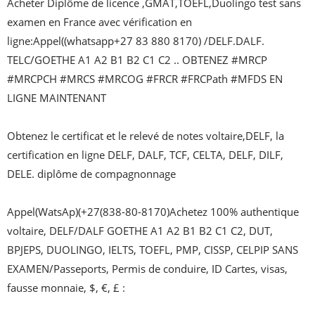
Acheter Diplôme de licence ,GMAT,TOEFL,Duolingo test sans 
examen en France avec vérification en 
ligne:Appel((whatsapp+27 83 880 8170) /DELF.DALF. 
TELC/GOETHE A1 A2 B1 B2 C1 C2 .. OBTENEZ #MRCP 
#MRCPCH #MRCS #MRCOG #FRCR #FRCPath #MFDS EN 
LIGNE MAINTENANT

Obtenez le certificat et le relevé de notes voltaire,DELF, la 
certification en ligne DELF, DALF, TCF, CELTA, DELF, DILF, 
DELE. diplôme de compagnonnage

Appel(WatsAp)(+27(838-80-8170)Achetez 100% authentique 
voltaire, DELF/DALF GOETHE A1 A2 B1 B2 C1 C2, DUT, 
BPJEPS, DUOLINGO, IELTS, TOEFL, PMP, CISSP, CELPIP SANS 
EXAMEN/Passeports, Permis de conduire, ID Cartes, visas, 
fausse monnaie, $, €, £ :
