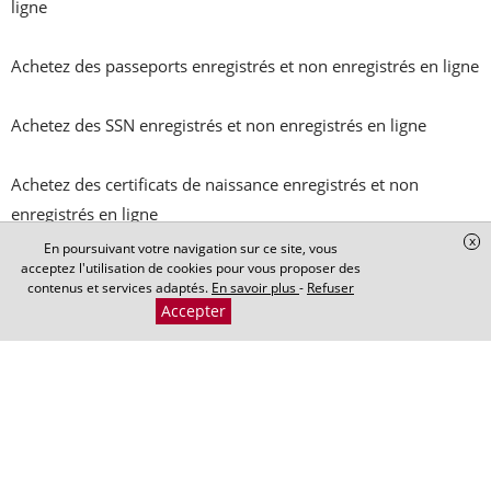
ligne

Achetez des passeports enregistrés et non enregistrés en ligne

Achetez des SSN enregistrés et non enregistrés en ligne

Achetez des certificats de naissance enregistrés et non 
enregistrés en ligne

x
En poursuivant votre navigation sur ce site, vous
acceptez l'utilisation de cookies pour vous proposer des
Acheter des visas enregistrés et non enregistrés en ligne

contenus et services adaptés.
En savoir plus
-
Refuser
Accepter
Achetez des cartes d'identité enregistrées et non enregistrées 
en ligne

Achetez des certificats enregistrés et non enregistrés en ligne

Achetez en ligne TOEFL, IELTS enregistré et non enregistré
