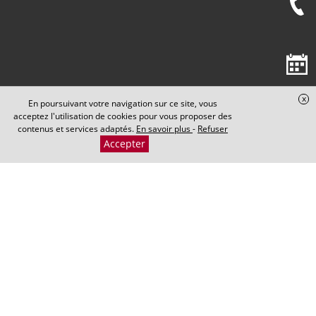
x
En poursuivant votre navigation sur ce site, vous
acceptez l'utilisation de cookies pour vous proposer des
contenus et services adaptés.
En savoir plus
-
Refuser
Accepter
Cabinet Maxence PERRIN
​​​​​​​5 Rond-Point de la Nation
21000 DIJON