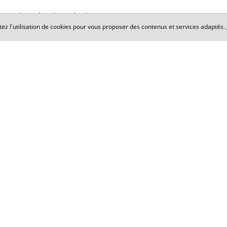
Les réactions des internautes
tez l'utilisation de cookies pour vous proposer des contenus et services adaptés.
Aucun commentaire n'a été déposé, s
Cabinet Maxence PERRIN