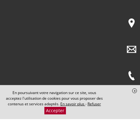
x
En poursuivant votre navigation sur ce site, vous
acceptez l'utilisation de cookies pour vous proposer des
contenus et services adaptés.
En savoir plus
-
Refuser
Accepter