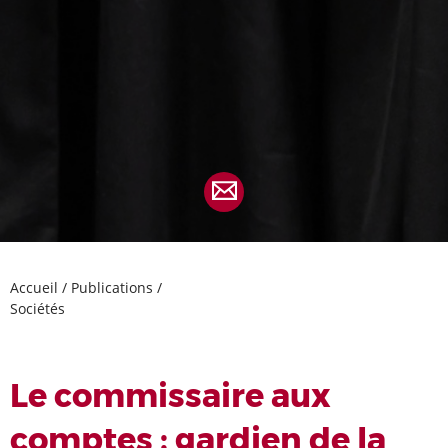
Accueil
/
Publications
/
Sociétés
Le commissaire aux
comptes : gardien de la