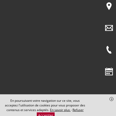
x
En poursuivant votre navigation sur ce site, vous
acceptez l'utilisation de cookies pour vous proposer des
Cabinet Maxence PERRIN
contenus et services adaptés.
En savoir plus
-
Refuser
Accepter