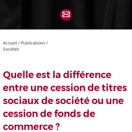
Accueil
/
Publications
/
Sociétés
Quelle est la différence
entre une cession de titres
sociaux de société ou une
cession de fonds de
commerce ?